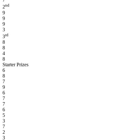
nd
2
9
9
9
3
rd
3
8
8
4
8
Starter Prizes
6
8
7
9
6
7
7
6
5
3
7
2
3