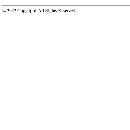
© 2023 Copyright. All Rights Reserved.