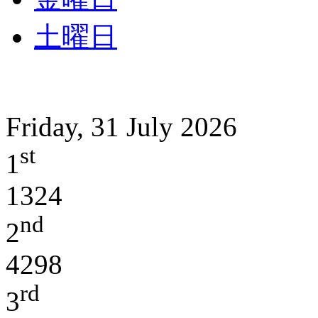
土曜日
Friday, 31 July 2026
st
1
1324
nd
2
4298
rd
3