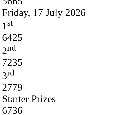
5665
Friday, 17 July 2026
st
1
6425
nd
2
7235
rd
3
2779
Starter Prizes
6736