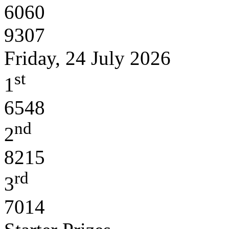
6060
9307
Friday, 24 July 2026
st
1
6548
nd
2
8215
rd
3
7014