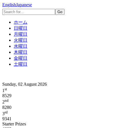
English
Japanese
ホーム
日曜日
月曜日
火曜日
水曜日
木曜日
金曜日
土曜日
Sunday, 02 August 2026
st
1
8529
nd
2
8280
rd
3
9341
Starter Prizes