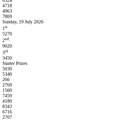
6324
4718
4963
7869
Sunday, 19 July 2026
st
1
5270
nd
2
9020
rd
3
3450
Starter Prizes
5030
5340
266
2769
1560
7459
4180
8343
6716
2707