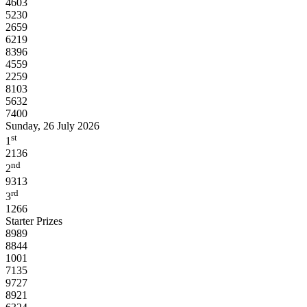
4603
5230
2659
6219
8396
4559
2259
8103
5632
7400
Sunday, 26 July 2026
st
1
2136
nd
2
9313
rd
3
1266
Starter Prizes
8989
8844
1001
7135
9727
8921