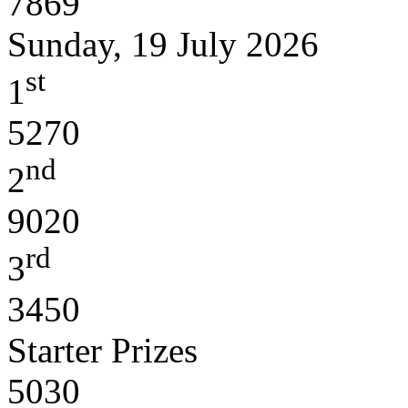
7869
Sunday, 19 July 2026
st
1
5270
nd
2
9020
rd
3
3450
Starter Prizes
5030