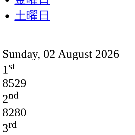
土曜日
Sunday, 02 August 2026
st
1
8529
nd
2
8280
rd
3