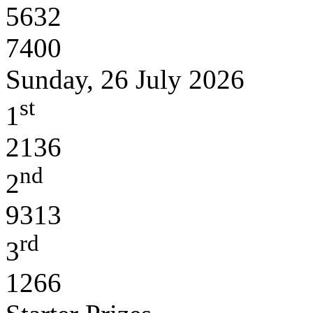
5632
7400
Sunday, 26 July 2026
st
1
2136
nd
2
9313
rd
3
1266