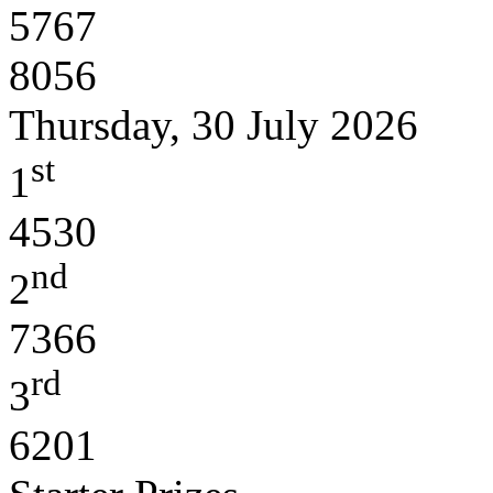
5767
8056
Thursday, 30 July 2026
st
1
4530
nd
2
7366
rd
3
6201