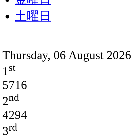
土曜日
Thursday, 06 August 2026
st
1
5716
nd
2
4294
rd
3