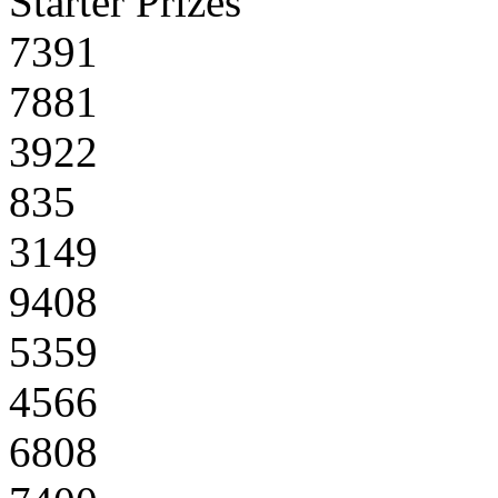
Starter Prizes
7391
7881
3922
835
3149
9408
5359
4566
6808