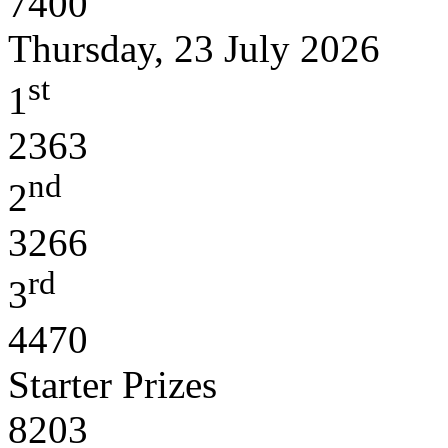
7400
Thursday, 23 July 2026
st
1
2363
nd
2
3266
rd
3
4470
Starter Prizes
8203